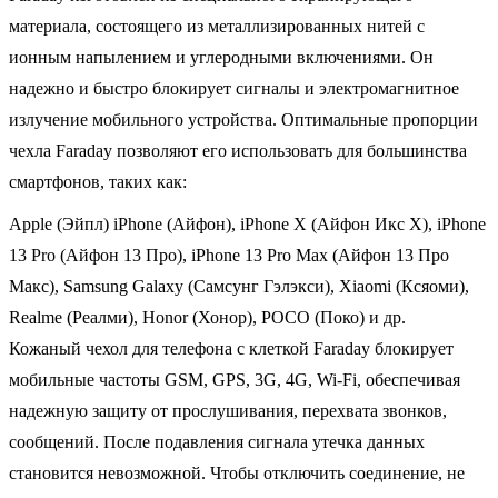
материала, состоящего из металлизированных нитей с
ионным напылением и углеродными включениями. Он
надежно и быстро блокирует сигналы и электромагнитное
излучение мобильного устройства. Оптимальные пропорции
чехла Faraday позволяют его использовать для большинства
смартфонов, таких как:
Apple (Эйпл) iPhone (Айфон), iPhone Х (Айфон Икс Х), iPhone
13 Pro (Айфон 13 Про), iPhone 13 Pro Max (Айфон 13 Про
Макс), Samsung Galaxy (Самсунг Гэлэкси), Xiaomi (Ксяоми),
Realme (Реалми), Honor (Хонор), POCO (Поко) и др.
Кожаный чехол для телефона с клеткой Faraday блокирует
мобильные частоты GSM, GPS, 3G, 4G, Wi-Fi, обеспечивая
надежную защиту от прослушивания, перехвата звонков,
сообщений. После подавления сигнала утечка данных
становится невозможной. Чтобы отключить соединение, не