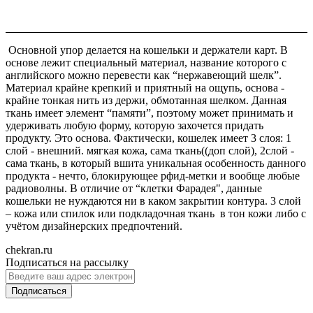
Основной упор делается на кошельки и держатели карт. В
основе лежит специальный материал, название которого с
английского можно перевести как “нержавеющий шелк”.
Материал крайне крепкий и приятный на ощупь, основа -
крайне тонкая нить из держи, обмотанная шелком. Данная
ткань имеет элемент “памяти”, поэтому может принимать и
удерживать любую форму, которую захочется придать
продукту. Это основа. Фактически, кошелек имеет 3 слоя: 1
слой - внешний. мягкая кожа, сама ткань((доп слой), 2слой -
сама ткань, в который вшита уникальная особенность данного
продукта - нечто, блокирующее рфид-метки и вообще любые
радиоволны. В отличие от “клетки Фарадея", данные
кошельки не нуждаются ни в каком закрытии контура. 3 слой
– кожа или спилок или подкладочная ткань в тон кожи либо с
учётом дизайнерских предпочтений.
chekran.ru
Подписаться на рассылку
Подписаться