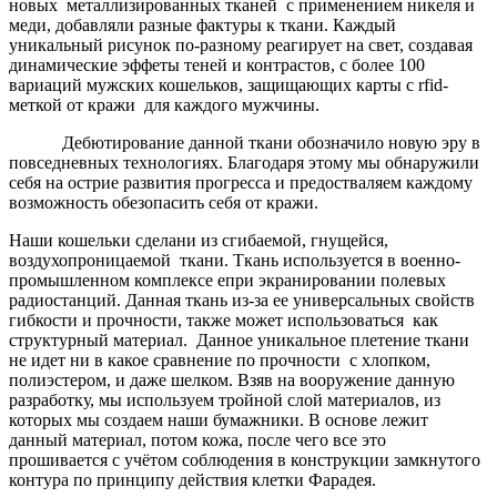
новых металлизированных тканей с применением никеля и
меди, добавляли разные фактуры к ткани. Каждый
уникальный рисунок по-разному реагирует на свет, создавая
динамические эффеты теней и контрастов, с более 100
вариаций мужских кошельков, защищающих карты с
rfid
-
меткой от кражи для каждого мужчины.
Дебютирование данной ткани обозначило новую эру в
повседневных технологиях. Благодаря этому мы обнаружили
себя на острие развития прогресса и предостваляем каждому
возможность обезопасить себя от кражи.
Наши кошельки сделани из сгибаемой, гнущейся,
воздухопроницаемой ткани. Ткань используется в военно-
промышленном комплексе епри экранировании полевых
радиостанций. Данная ткань из-за ее универсальных свойств
гибкости и прочности, также может использоваться как
структурный материал. Данное уникальное плетение ткани
не идет ни в какое сравнение по прочности с хлопком,
полиэстером, и даже шелком. Взяв на вооружение данную
разработку, мы используем тройной слой материалов, из
которых мы создаем наши бумажники. В основе лежит
данный материал, потом кожа, после чего все это
прошивается с учётом соблюдения в конструкции замкнутого
контура по принципу действия клетки Фарадея.