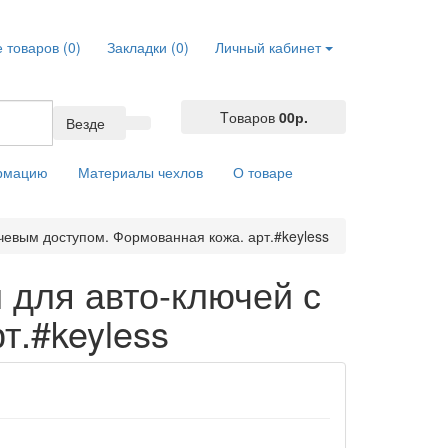
 товаров (0)
Закладки (0)
Личный кабинет
Tоваров
0
0р.
Везде
ормацию
Материалы чехлов
О товаре
евым доступом. Формованная кожа. арт.#keyless
для авто-ключей с
т.#keyless