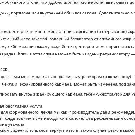
омобильного ключа, что удобно для тех, кто не хочет выискивать
мки, портмоне или внутренней обшивки салона. Дополнительно мо
кожи, который немного мешает при закрывании (и открывании) эк
нительный механический запорный блокиратор от случайного откры
ому либо механическому воздействию, которое может привести к с
Фарадея. Ключ в этом случае может быть «виден» ретранслятору — 
упор.
ервых, мы можем сделать по различным размерам (и количеству). 
 чехла и экранированного кармана может быть изменена под зака
ировать внутрь экранирующего кармана тесёмку-экстрактор для уд
я бесплатная услуга.
о для формованного чехла мы как производитель даём рекоменда
ы, когда водитель уже находится в салоне. Эта рекомендация основ
ина уезжала.
ком сидении, то шансы вернуть авто в таком случае резко падают.