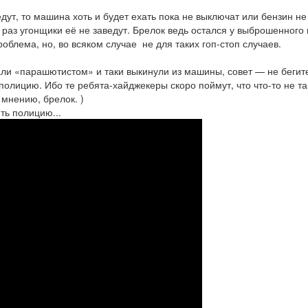
ут, то машина хоть и будет ехать пока не выключат или бензин не 
й раз угонщики её не заведут. Брелок ведь остался у выброшенного
облема, но, во всяком случае не для таких гоп-стоп случаев.
лали «парашютистом» и таки выкинули из машины, совет — не бегит
полицию. Ибо те ребята-хайджекеры скоро поймут, что что-то не та
 мнению, брелок. )
ть полицию...