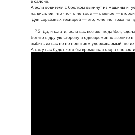
в салоне.
А если водителя с брелком выкинут из машины и уед
на дисплей, что что-то не так и — главное — второ
Для серьёзных технарей — это, конечно, тоже не пр
P.S. Да, и кстати, если вас всё-же, недайбог, сде
Бегите в другую сторону и одновременно звоните в 
выбить из вас не по понятиям удерживаемый, по их
А так у вас будет хотя бы временная фора оповести