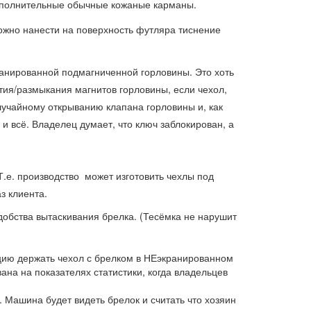
 дополнительные обычные кожаные карманы.
жно нанести на поверхность футляра тиснение
ранированной подмагниченной горловины. Это хоть
тия/размыкания магнитов горловины, если чехол,
лучайному открыванию клапана горловины и, как
и всё. Владелец думает, что ключ заблокирован, а
Т.е. производство
может изготовить чехлы под
з клиента.
обства вытаскивания брелка. (Тесёмка не нарушит
цию держать чехол с брелком в НЕэкранированном
ана на показателях статистики, когда владельцев
 Машина будет видеть брелок и считать что хозяин