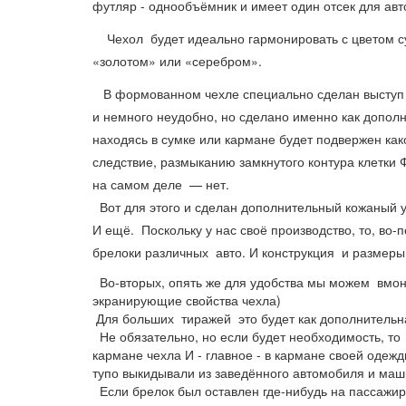
футляр - однообъёмник и имеет один отсек для авт
Чехол будет идеально гармонировать с цветом су
«золотом» или «серебром».
В формованном чехле специально сделан выступ 
и немного неудобно, но сделано именно как допол
находясь в сумке или кармане будет подвержен как
следствие, размыканию замкнутого контура клетки 
на самом деле — нет.
Вот для этого и сделан дополнительный кожаный 
И ещё. Поскольку у нас своё производство, то,
во-п
брелоки различных авто. И конструкция и размеры
Во-вторых, опять же для удобства мы можем вмонт
экранирующие свойства чехла)
Для больших тиражей это будет как дополнительна
Не обязательно, но если будет необходимость, т
кармане чехла И - главное - в кармане своей одежд
тупо выкидывали из заведённого автомобиля и маш
Если брелок был оставлен где-нибудь на пассажирс